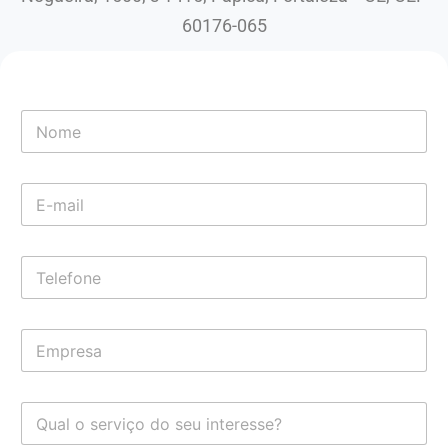
60176-065
s
N
e
o
r
m
v
e
i
E
*
ç
-
o
m
*
a
*
T
i
e
l
l
*
e
E
f
m
o
p
n
r
e
Q
e
*
u
s