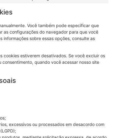
kies
 manualmente. Você também pode especificar que
rar as configurações do navegador para que você
 informações sobre essas opções, consulte as
s cookies estiverem desativados. Se você excluir os
u consentimento, quando você acessar nosso site
soais
os;
rios, excessivos ou processados em desacordo com
 (LGPD);
u produtos, mediante solicitação expressa, de acordo